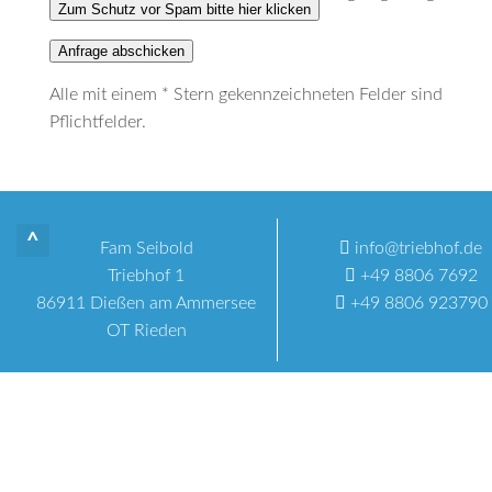
Zum Schutz vor Spam bitte hier klicken
Anfrage abschicken
Alle mit einem * Stern gekennzeichneten Felder sind
Pflichtfelder.
^
Fam Seibold
info@triebhof.de
Triebhof 1
+49 8806 7692
86911 Dießen am Ammersee
+49 8806 923790
OT Rieden